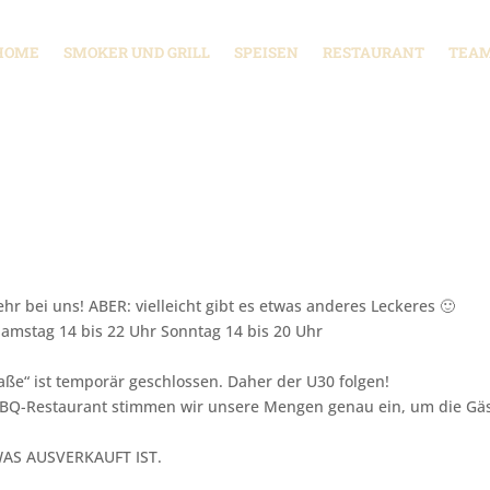
HOME
SMOKER UND GRILL
SPEISEN
RESTAURANT
TEAM
ehr bei uns! ABER: vielleicht gibt es etwas anderes Leckeres 🙂
Samstag 14 bis 22 Uhr Sonntag 14 bis 20 Uhr
ße“ ist temporär geschlossen. Daher der U30 folgen!
s BBQ-Restaurant stimmen wir unsere Mengen genau ein, um die Gä
S AUSVERKAUFT IST.