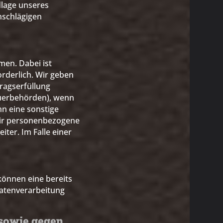
dlage unseres
inschlägigen
men. Dabei ist
rderlich. Wir geben
ragserfüllung
teuerbehörden), wenn
nn eine sonstige
wir personenbezogene
ter. Im Falle einer
können eine bereits
 Datenverarbeitung
 sowie gegen