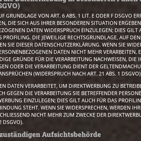
DSGVO)
 GRUNDLAGE VON ART. 6 ABS. 1 LIT. E ODER F DSGVO ER
EN, DIE SICH AUS IHRER BESONDEREN SITUATION ERGEBEN
ZOGENEN DATEN WIDERSPRUCH EINZULEGEN; DIES GILT A
 PROFILING. DIE JEWEILIGE RECHTSGRUNDLAGE, AUF DEN
N SIE DIESER DATENSCHUTZERKLÄRUNG. WENN SIE WIDE
ERSONENBEZOGENEN DATEN NICHT MEHR VERARBEITEN, ES
E GRÜNDE FÜR DIE VERARBEITUNG NACHWEISEN, DIE IH
EGEN ODER DIE VERARBEITUNG DIENT DER GELTENDMACH
NSPRÜCHEN (WIDERSPRUCH NACH ART. 21 ABS. 1 DSGVO)
 DATEN VERARBEITET, UM DIREKTWERBUNG ZU BETREIBE
UCH GEGEN DIE VERARBEITUNG SIE BETREFFENDER PERSO
RBUNG EINZULEGEN; DIES GILT AUCH FÜR DAS PROFILIN
INDUNG STEHT. WENN SIE WIDERSPRECHEN, WERDEN IHR
CHLIESSEND NICHT MEHR ZUM ZWECKE DER DIREKTWER
2 DSGVO).
 zuständigen Aufsichts­behörde