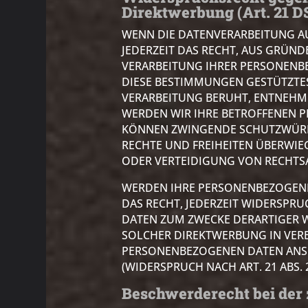
Direktwerbung (Art. 21 
WENN DIE DATENVERARBEITUNG AUF
JEDERZEIT DAS RECHT, AUS GRÜND
VERARBEITUNG IHRER PERSONENBE
DIESE BESTIMMUNGEN GESTÜTZTES
VERARBEITUNG BERUHT, ENTNEHME
WERDEN WIR IHRE BETROFFENEN P
KÖNNEN ZWINGENDE SCHUTZWÜRDIG
RECHTE UND FREIHEITEN ÜBERWI
ODER VERTEIDIGUNG VON RECHTSA
WERDEN IHRE PERSONENBEZOGENEN
DAS RECHT, JEDERZEIT WIDERSPR
DATEN ZUM ZWECKE DERARTIGER WE
SOLCHER DIREKTWERBUNG IN VERB
PERSONENBEZOGENEN DATEN ANS
(WIDERSPRUCH NACH ART. 21 ABS. 
Beschwerde­recht bei der