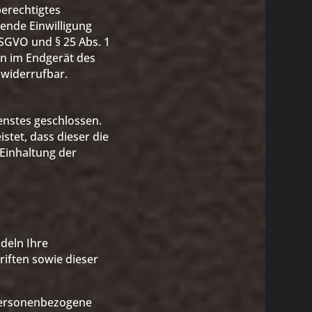
berechtigtes
hende Einwilligung
 DSGVO und § 25 Abs. 1
en im Endgerät des
 widerrufbar.
enstes geschlossen.
stet, dass dieser die
Einhaltung der
deln Ihre
iften sowie dieser
Personenbezogene