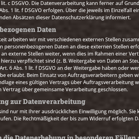
1 lit. c DSGVO. Die Datenverarbeitung kann ferner auf Grun
bs. 1 lit. f DSGVO erfolgen. Über die jeweils im Einzelfall e
enden Absätzen dieser Datenschutzerklärung informiert.
bezogenen Daten
it arbeiten wir mit verschiedenen externen Stellen zusam
on personenbezogenen Daten an diese externen Stellen erfo
n externe Stellen weiter, wenn dies im Rahmen einer Vert
ch hierzu verpflichtet sind (z. B. Weitergabe von Daten an S
 Art. 6 Abs. 1 lit. f DSGVO an der Weitergabe haben oder we
be erlaubt. Beim Einsatz von Auftragsverarbeitern geben 
lage eines gültigen Vertrags über Auftragsverarbeitung wei
n Vertrag über gemeinsame Verarbeitung geschlossen.
ung zur Datenverarbeitung
nd nur mit Ihrer ausdrücklichen Einwilligung möglich. Sie 
errufen. Die Rechtmäßigkeit der bis zum Widerruf erfolgten
 die Datenerhebung in besonderen Fällen