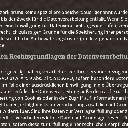
zerklärung keine speziellere Speicherdauer genannt wurde,
is der Zweck für die Datenverarbeitung entfällt. Wenn Sie 
 eine Einwilligung zur Datenverarbeitung widerrufen, wer
 rechtlich zulässigen Gründe für die Speicherung Ihrer pe
delsrechtliche Aufbewahrungsfristen); im letztgenannten Fal
de.
en Rechtsgrundlagen der Datenverarbeitu
g eingewilligt haben, verarbeiten wir Ihre personenbezogen
DSGVO bzw. Art. 9 Abs. 2 lit. a DSGVO, sofern besondere Date
Im Falle einer ausdrücklichen Einwilligung in die Übertrag
aaten erfolgt die Datenverarbeitung außerdem auf Grundla
cherung von Cookies oder in den Zugriff auf Informationen in
igt haben, erfolgt die Datenverarbeitung zusätzlich auf Grun
it widerrufbar. Sind Ihre Daten zur Vertragserfüllung oder
lich, verarbeiten wir Ihre Daten auf Grundlage des Art. 6 A
aten, sofern diese zur Erfüllung einer rechtlichen Verpflich