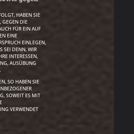
FOLGT, HABEN SIE
, GEGEN DIE
UCH FÜR EIN AUF
EN EINE
RSPRUCH EINLEGEN,
 SEI DENN, WIR
RE INTERESSEN,
UNG, AUSÜBUNG
.
N, SO HABEN SIE
NENBEZOGENER
G, SOWEIT ES MIT
E
BUNG VERWENDET